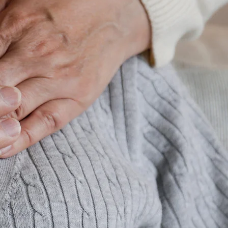
s
.
micile
 aux
ndicap
.