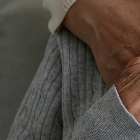
Serv
en
perso