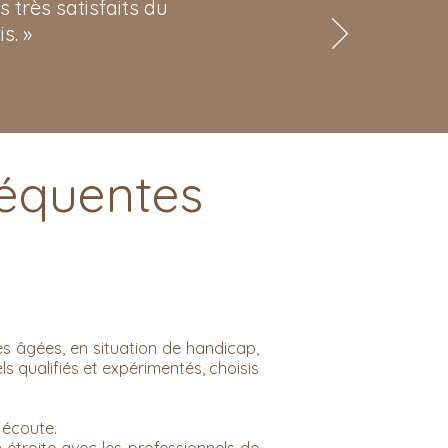
très satisfaits du
s. »
réquentes
s âgées, en situation de handicap,
s qualifiés et expérimentés, choisis
 écoute.