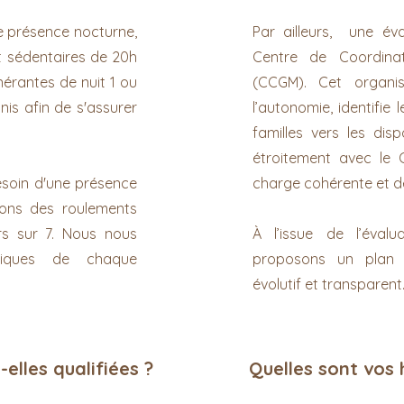
e présence nocturne,
Par ailleurs, une éva
t sédentaires de 20h
Centre de Coordina
nérantes de nuit 1 ou
(CCGM). Cet organis
is afin de s'assurer
l’autonomie, identifie 
familles vers les dis
étroitement avec le 
esoin d'une présence
charge cohérente et de
rons des roulements
urs sur 7. Nous nous
À l’issue de l’éva
fiques de chaque
proposons un plan 
évolutif et transparent
-elles qualifiées ?
Quelles sont vos 