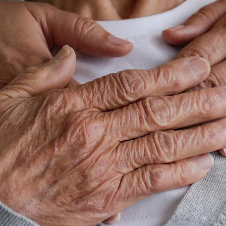
à vos côté
ices professionnels d’aide à do
 Principauté de Monaco, destinés
nnes
âgées
ou en situation de
ha