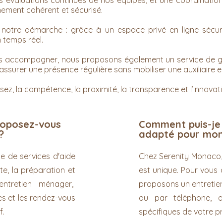
es évaluations continues de nos équipes, et une coordination
ement cohérent et sécurisé.
otre démarche : grâce à un espace privé en ligne sécurisé
n temps réel.
s accompagner, nous proposons également un service de gar
assurer une présence régulière sans mobiliser une auxiliaire e
ez, la compétence, la proximité, la transparence et l’innovati
roposez-vous
Comment puis-je 
?
adapté pour mon
 de services d'aide
Chez Serenity Monaco,
tte, la préparation et
est unique. Pour vou
'entretien ménager,
proposons un entretien
s et les rendez-vous
ou par téléphone, 
f.
spécifiques de votre p