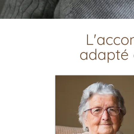
L'acco
adapté 