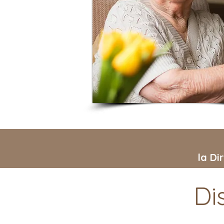
la Di
Di