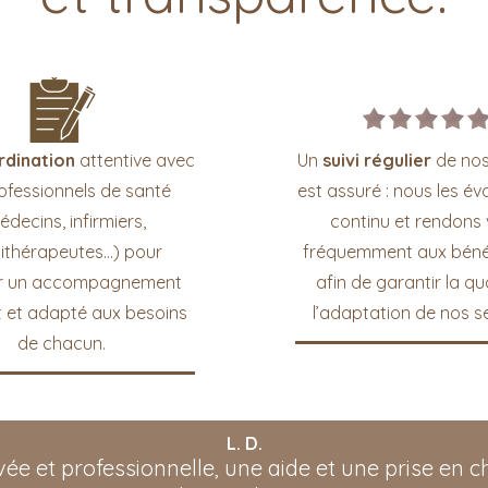
rdination
attentive avec
Un
suivi régulier
de nos
rofessionnels de santé
est assuré : nous les év
édecins, infirmiers,
continu et rendons v
sithérapeutes…) pour
fréquemment aux bénéf
r un accompagnement
afin de garantir la qua
 et adapté aux besoins
l’adaptation de nos se
de chacun.
L. D.
ée et professionnelle, une aide et une prise en