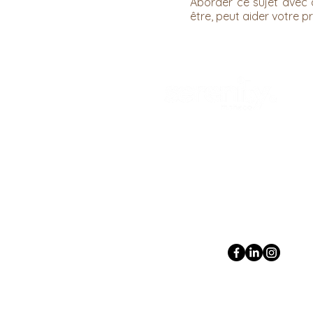
Aborder ce sujet avec d
être, peut aider votre p
99 Boulevard du Jardin Exotiqu
+377 99 92 48 04
contact@serenity.mc
Nous suivre