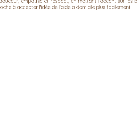
ouceur, empathie et respect, en mettant l’accent sur les b
roche à accepter l'idée de l'aide à domicile plus facilement.
e, immeuble "L'Exotique",
98000 MONACO