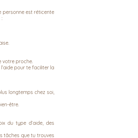
te personne est réticente
 :
aise.
e votre proche.
’aide pour te faciliter la
plus longtemps chez soi,
ien-être.
oix du type d’aide, des
es tâches que tu trouves